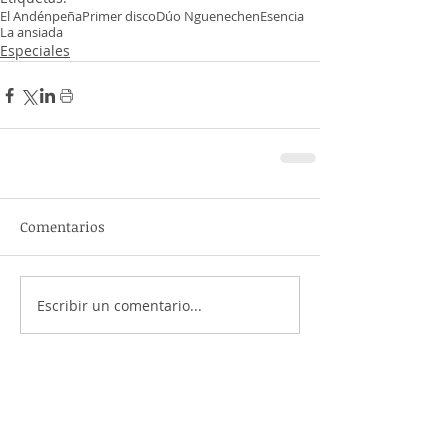
El Andén
peña
Primer disco
Dúo Nguenechen
Esencia
La ansiada
Especiales
Comentarios
Escribir un comentario...