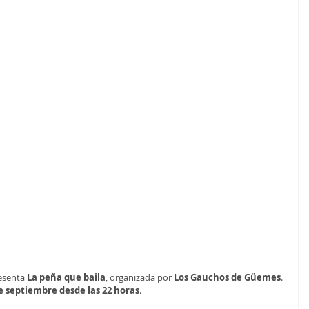
esenta 
La peña que baila
, organizada por
 Los Gauchos de Güemes
. 
e septiembre desde las 22 horas
.