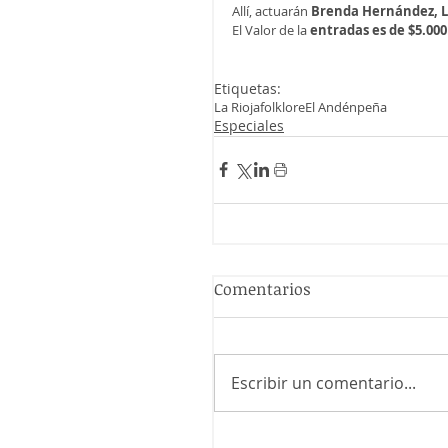
Allí, actuarán 
Brenda Hernández, L
El Valor de la 
entradas es de $5.000
Etiquetas:
La Rioja
folklore
El Andén
peña
Especiales
Comentarios
Escribir un comentario...