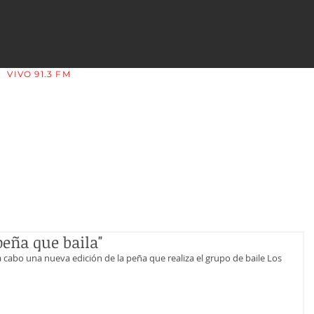
VIVO 91.3 FM
LA COPLERA - LA RIOJA - ARGENTINA
peña que baila"
a cabo una nueva edición de la peña que realiza el grupo de baile Los 