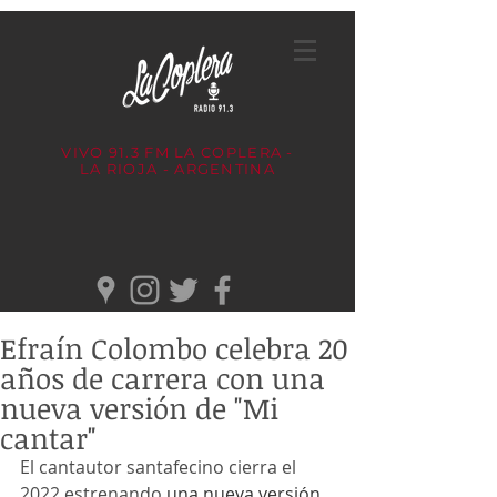
VIVO 91.3 FM
LA COPLERA -
LA RIOJA - ARGENTINA
Efraín Colombo celebra 20
años de carrera con una
nueva versión de "Mi
cantar"
El cantautor santafecino cierra el 
2022 estrenando 
una nueva versión 