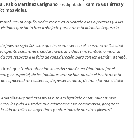
al, Pablo Martínez Carignano
, los diputados 
Ramiro Gutiérrez y 
íctimas viales
.
emarcó
 “es un orgullo poder recibir en el Senado a las diputadas y a las 
 víctimas que tanto han trabajado para que esta iniciativa llegue a la 
 de fines de siglo XIX, sino que tiene que ver con el consumo de “alcohol 
 no apunta solamente a cuidar nuestras vidas, sino también a muchas 
ada con respecto a la falta de consideración para con los demás”
, agregó. 
 afirmó que 
“haber obtenido la media sanción en Diputados fue el 
o y, en especial, de los familiares que se han puesto al frente de esta 
an capacidad de resiliencia, de perserverancia, de transformar el dolor 
s Amarillas expresó 
“si esto se hubiera legislado antes, muchísimas 
or eso, les pido a ustedes que reforcemos este compromiso, porque si 
o la vida de miles de argentinos y sobre todo de nuestros jóvenes”
. 