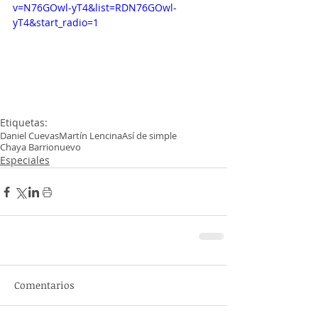
v=N76GOwl-yT4&list=RDN76GOwl-
yT4&start_radio=1
Etiquetas:
Daniel Cuevas
Martín Lencina
Así de simple
Chaya Barrionuevo
Especiales
Comentarios