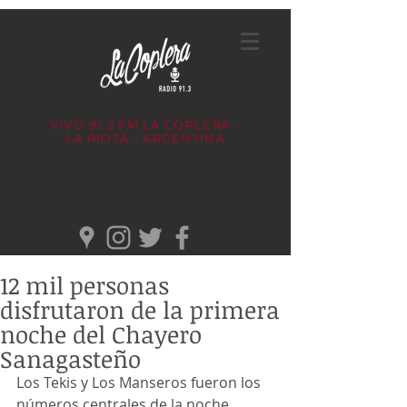
VIVO 91.3 FM
LA COPLERA -
LA RIOJA - ARGENTINA
12 mil personas
disfrutaron de la primera
noche del Chayero
Sanagasteño
Los Tekis y Los Manseros fueron los 
números centrales de la noche 