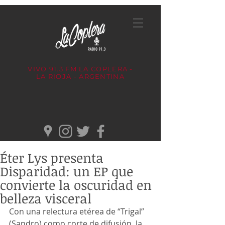
VIVO 91.3 FM
LA COPLERA -
LA RIOJA - ARGENTINA
Éter Lys presenta
Disparidad: un EP que
convierte la oscuridad en
belleza visceral
Con una relectura etérea de “Trigal” 
(Sandro) como corte de difusión, la 