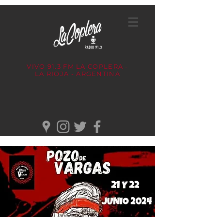
VIVO 91.3 FM
LA COPLERA -
LA RIOJA - ARGENTINA