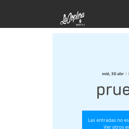
mié, 30 abr
  |  
pru
Las entradas no es
Ver otros e