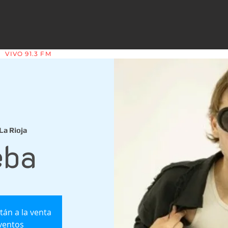
VIVO 91.3 FM
LA COPLERA - LA RIOJA - ARGENTINA
La Rioja
eba
tán a la venta
ventos