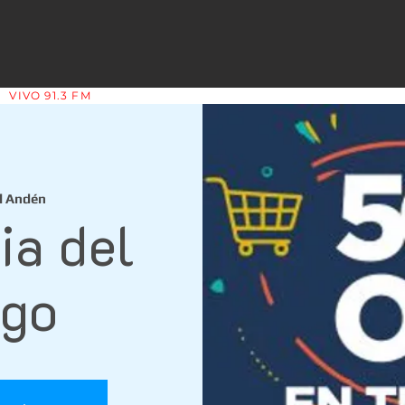
VIVO 91.3 FM
LA COPLERA - LA RIOJA - ARGENTINA
l Andén
ia del
go