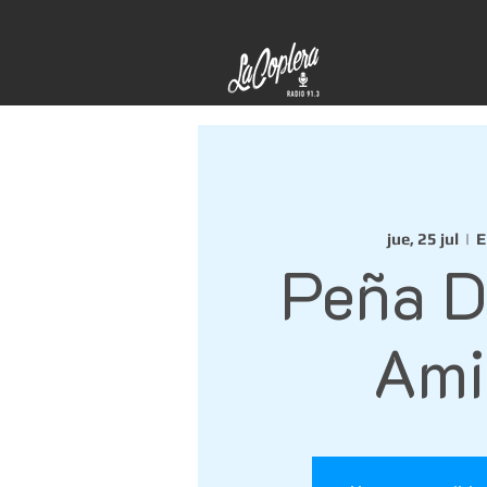
jue, 25 jul
  |  
E
Peña D
Ami