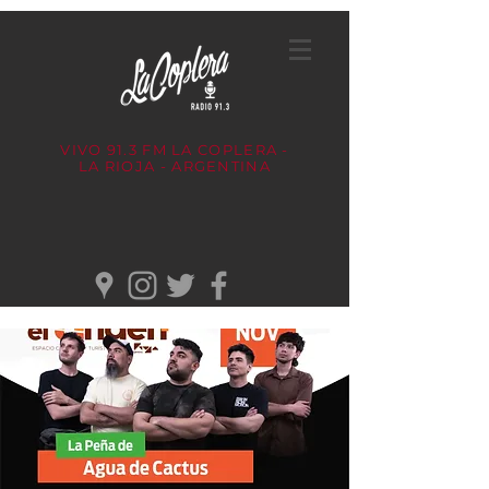
VIVO 91.3 FM
LA COPLERA -
LA RIOJA - ARGENTINA