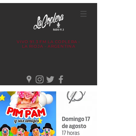
VIVO 91.3 FM
LA COPLERA -
LA RIOJA - ARGENTINA