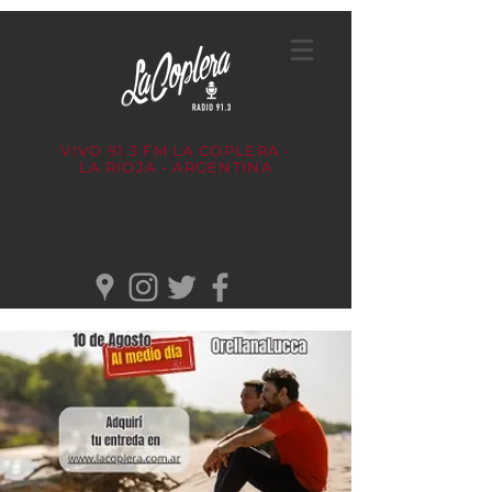
VIVO 91.3 FM
LA COPLERA -
LA RIOJA - ARGENTINA