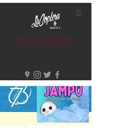
VIVO 91.3 FM
LA COPLERA -
LA RIOJA - ARGENTINA