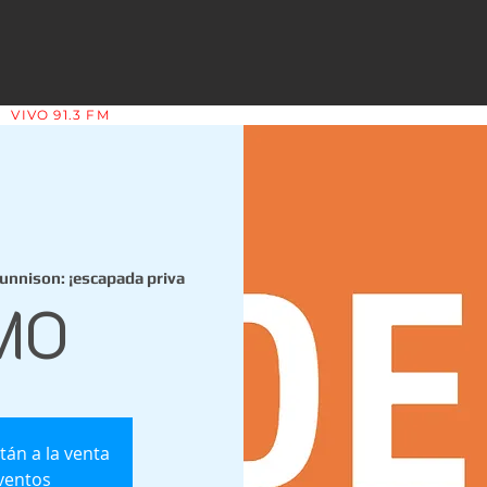
VIVO 91.3 FM
LA COPLERA - LA RIOJA - ARGENTINA
unnison: ¡escapada priva
MO
tán a la venta
ventos