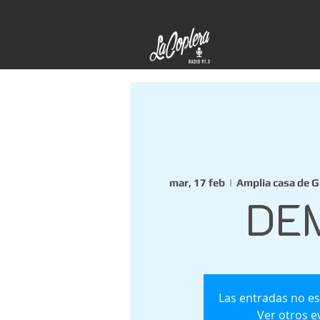
mar, 17 feb
  |  
Amplia casa de G
DE
Las entradas no es
Ver otros e