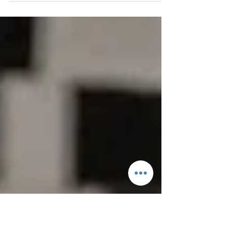
Continúa la 53º Edición del Certamen Para Nuevos
Valores Pre Cosquín, que ya tiene nuevos finalistas. El
acta oficial indica que el...