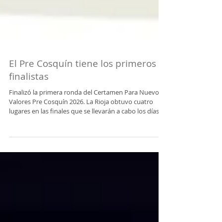
El Pre Cosquín tiene los primeros
finalistas
Finalizó la primera ronda del Certamen Para Nuevos
Valores Pre Cosquín 2026. La Rioja obtuvo cuatro
lugares en las finales que se llevarán a cabo los días 17
y 18 de enero. El Jurado integrado por Silvia Lallana,
Marcelo Ezequiel del Río y Joel Tortul , en música; y
Vidala Barboza, Fernando Rodriguez y Juan Peletier en
danza, dio a conocer la nómina de finalistas de la
PRIMERA RONDA del 54° Certamen para Nuevos
Valores PRE COSQUÍN 2026 en los rubros en
competencia: - Soli