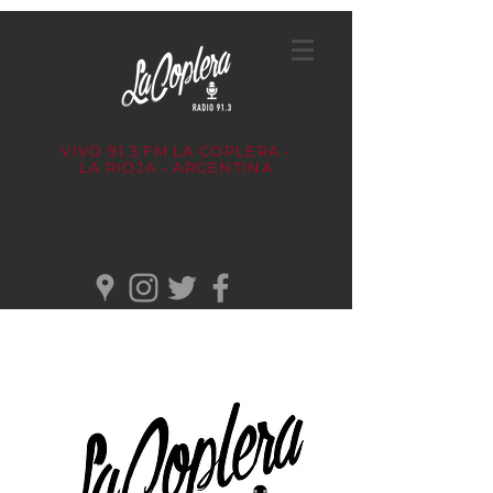
VIVO 91.3 FM
LA COPLERA -
LA RIOJA - ARGENTINA